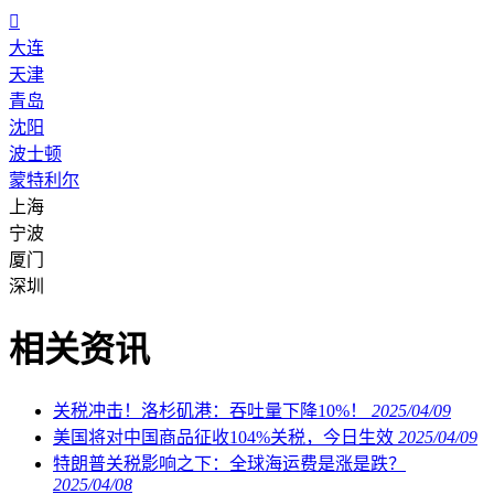

大连
天津
青岛
沈阳
波士顿
蒙特利尔
上海
宁波
厦门
深圳
相关资讯
关税冲击！洛杉矶港：吞吐量下降10%！
2025/04/09
美国将对中国商品征收104%关税，今日生效
2025/04/09
特朗普关税影响之下：全球海运费是涨是跌？
2025/04/08