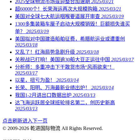
2025全球物流市场或迎整合加速期
2025/03/21
超60000个！长荣海运再次大规模购箱
2025/03/21
美国对全球七大航运咽喉要道展开审查
2025/03/19
1300多集装箱车厘子启动大规模销毁！巨额损失谁买
单？
2025/03/19
美国拟对中国建造船舶征费，希腊航运业或遭重创
2025/03/18
又乱了！红海局势急剧升级
2025/03/18
关税战已打响！美国逾30船大豆正运往中国
2025/03/17
分析师：多重冲击下干散货市场“风雨欲来”！
2025/03/17
以星，扭亏为盈！
2025/03/14
长荣、阳明、万海最新业绩出炉！
2025/03/14
我国1-2月进出口数据出炉
2025/03/13
达飞海运跃居全球班轮排名第二，创历史新高
2025/03/13
点击刷新进入下一页
© 2009-2026 乾进国际物流 All Rights Reserved.