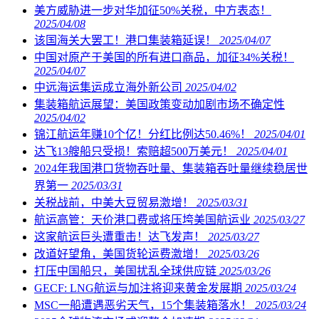
美方威胁进一步对华加征50%关税，中方表态！
2025/04/08
该国海关大罢工！港口集装箱延误！
2025/04/07
中国对原产于美国的所有进口商品，加征34%关税！
2025/04/07
中远海运集运成立海外新公司
2025/04/02
集装箱航运展望：美国政策变动加剧市场不确定性
2025/04/02
锦江航运年赚10个亿！分红比例达50.46%！
2025/04/01
达飞13艘船只受损！索赔超500万美元！
2025/04/01
2024年我国港口货物吞吐量、集装箱吞吐量继续稳居世
界第一
2025/03/31
关税战前，中美大豆贸易激增！
2025/03/31
航运高管：天价港口费或将压垮美国航运业
2025/03/27
这家航运巨头遭重击！达飞发声！
2025/03/27
改道好望角，美国货轮运费激增！
2025/03/26
打压中国船只，美国扰乱全球供应链
2025/03/26
GECF: LNG航运与加注将迎来黄金发展期
2025/03/24
MSC一船遭遇恶劣天气，15个集装箱落水！
2025/03/24