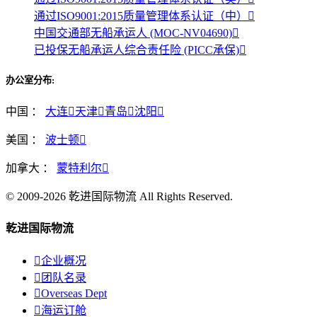
通过ISO9001:2015质量管理体系认证（中）

中国交通部无船承运人 (MOC-NV04690)

已投保无船承运人综合责任险 (PICC承保)

办公室分布:
中国 ：
大连

天津

青岛

沈阳

美国 ：
波士顿

加拿大 ：
蒙特利尔

© 2009-2026 乾进国际物流 All Rights Reserved.
乾进国际物流

企业概况

团队名录

Overseas Dept

海运订舱