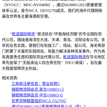
（NVOCC：MOC-NV04690），通过ISO9001:2015质量管理
体系认证，身为WCA（ID55279)成员，我们的海外代理网络
遍及世界各主要海港和空港。
‘’
乾进国际物流
‘’是活跃在“环渤海经济圈”的专业国际货
代公司，围绕渤海湾在大连、天津、青岛、沈阳设有公司。多
年的业务实践，使我们在衔接工厂、场站、船公司、海关等部
门积累了丰富的实践经验，有能力解决各种突发事件。作为具
有高度责任感的国际货运代理公司，
乾进国际物流
在华北地区
率先投保了“无船承运人综合责任险”（PICC承保），旨在最
大程度保障货主利益。
相关资质:
工商局注册信息：营业执照

锦程物流网会员 英文(109851)

锦程物流网会员 中文(109851)

世界货物联盟组织WCA (55279)

通过ISO9001:2015质量管理体系认证（英）
