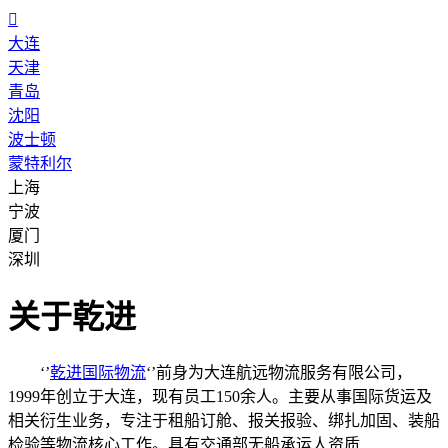

大连
天津
青岛
沈阳
波士顿
蒙特利尔
上海
宁波
厦门
深圳
关于乾进
‘’
乾进国际物流
‘’前身为大连航远物流服务有限公司，
1999年创立于大连，现有员工150余人。主要从事国际货运及
相关衍生业务，专注于租船订舱、报关报验、绑扎加固、装船
检验等物流核心工作。具有交通部无船承运人资质