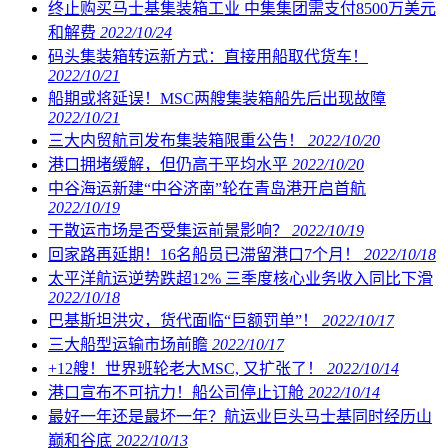
终止购买马士基集装箱工业 中集集团需支付8500万美元
和解费
2022/10/24
码头集装箱转运新方式：直接用船取代货车！
2022/10/21
船期或将延误！MSC两艘集装箱船先后出现故障
2022/10/21
三大内贸航司发布集装箱限重公告！
2022/10/20
港口拥堵缓解，但仍高于平均水平
2022/10/20
中谷海运新建“中谷济南”轮在青岛港开启首航
2022/10/19
干散运市场是否受集运前景影响？
2022/10/19
回家路再延期！16名船员已滞留港口7个月！
2022/10/18
太平洋航运逆势跌超12% 三季度核心业务收入同比下滑
2022/10/18
巴基斯坦洪灾，货代面临“巨额罚单”！
2022/10/17
三大船型运输市场前瞻
2022/10/17
+12艘！世界班轮老大MSC, 又扩张了！
2022/10/14
港口宣布不可抗力！船公司停止订舱
2022/10/14
最好一年还是最坏一年？航运业巨头马士基同时经历山
巅和谷底
2022/10/13