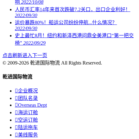
响
2022/10/08
人民币汇率14年来首次跌破7.2关口，出口企业利好！
2022/09/30
运价暴跌80%！船运公司纷纷停航...什么情况？
2022/09/30
史上最忙8月！纽约和新泽西港问鼎全美港口“第一把交
椅”
2022/09/29
点击刷新进入下一页
© 2009-2026 乾进国际物流 All Rights Reserved.
乾进国际物流

企业概况

团队名录

Overseas Dept

海运订舱

空运订舱

陆运拖车

美线服务