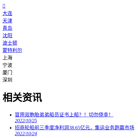

大连
天津
青岛
沈阳
波士顿
蒙特利尔
上海
宁波
厦门
深圳
相关资讯
冒用双胞胎弟弟船员证书上船？！切勿侥幸！
2022/10/25
招商轮船前三季度净利润38.65亿元，集运业务跑赢市场
2022/10/24