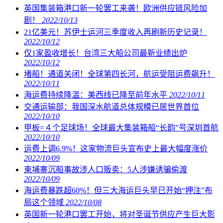
英国集装箱港口新一轮罢工来袭！欧洲供应链风险加
剧！
2022/10/13
21亿美元！苏伊士运河三季度收入再刷新历史记录！
2022/10/12
仅1家盈收增长！台湾三大船公司最新业绩出炉
2022/10/12
堵船！通道关闭！全球第四长河，航运受阻运费飙升！
2022/10/11
海运费持续降温：美西线已降至前年水平
2022/10/11
交通运输部：我国深水航道总体规模已居世界首位
2022/10/10
甲板=４个足球场！全球最大集装箱船“长韵”号深圳首航
2022/10/10
运费上调6.9%！这家物流巨头宣布史上最大幅度涨价
2022/10/09
柬埔寨沉船事故涉人口贩卖：5人涉嫌诱骗偷渡
2022/10/09
海运费暴跌超60%！但三大海运巨头早已开始“押注”布
局这个领域
2022/10/08
英国新一轮港口罢工开始，将对圣诞节供应产生巨大影