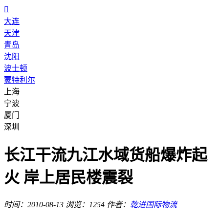

大连
天津
青岛
沈阳
波士顿
蒙特利尔
上海
宁波
厦门
深圳
长江干流九江水域货船爆炸起
火 岸上居民楼震裂
时间：2010-08-13
浏览：1254
作者：
乾进国际物流