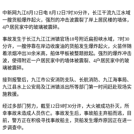
中新网九江8月12日电 8月12日7时30分许，长江干流九江水域
一艘货船爆炸起火，强烈的冲击波震裂了岸上居民楼的墙体，
4户居民家中的玻璃被震碎。
事故发生于长江九江江洲镇官场18号附近扁担峡水域，7时30
分许，一艘停靠在岸边收废油的货船发生爆炸起火，火苗伴随
着浓烟冲出30余米高，船体甲板被整题掀起。强烈的爆炸冲击
波，使得附近一户居民家中的墙体被震裂、4户居民家中的玻
璃被震碎。
接到报警后，九江市公安消防支队、长航消防、九江海事局、
九江县水上公安局及江洲镇派出所等部门第一时间赶赴现场实
施救援。
经过多部门努力，截至12日9时30分许，大火被成功扑灭，所
幸事故未造成人员伤亡。事故发生后，事故船主弃船而逃，目
前，警方正在积极寻找事故船主，货船发生爆炸原因正在进一
步调查中。