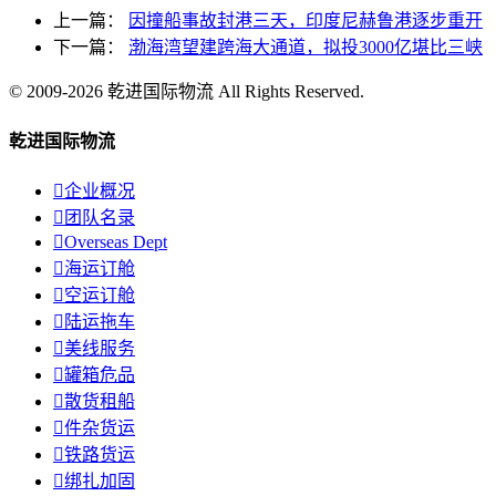
上一篇：
因撞船事故封港三天，印度尼赫鲁港逐步重开
下一篇：
渤海湾望建跨海大通道，拟投3000亿堪比三峡
© 2009-2026 乾进国际物流 All Rights Reserved.
乾进国际物流

企业概况

团队名录

Overseas Dept

海运订舱

空运订舱

陆运拖车

美线服务

罐箱危品

散货租船

件杂货运

铁路货运

绑扎加固