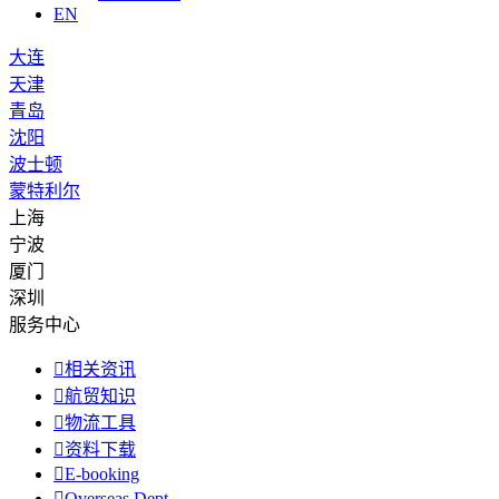
EN
大连
天津
青岛
沈阳
波士顿
蒙特利尔
上海
宁波
厦门
深圳
服务中心

相关资讯

航贸知识

物流工具

资料下载

E-booking

Overseas Dept