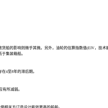
货船的影响则微乎其微。另外，油轮的估算指数值(EIV，技术
低于集装箱船。
在4至8年的滞后期。
效应有所减弱。
促使相关方订造设计能效更高的船舶。