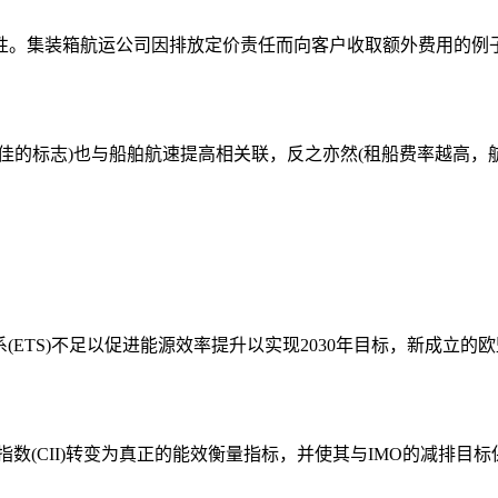
性。集装箱航运公司因排放定价责任而向客户收取额外费用的例
佳的标志)也与船舶航速提高相关联，反之亦然(租船费率越高，
放交易体系(ETS)不足以促进能源效率提升以实现2030年目标，新
度指数(CII)转变为真正的能效衡量指标，并使其与IMO的减排