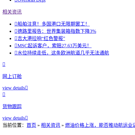
相关资讯

船舶注意！多国港口无限期罢工！

德路里报告：世界集装箱指数下降3%

吉大港拉响“红色警报”

MSC起诉客户，索赔27.63万美元！

水位持续走低，这条欧洲航道几乎无法通航

网上订舱
view details


货物跟踪
view details

当前位置：
首页
»
相关资讯
»
燃油价格上涨，能否推动航运业