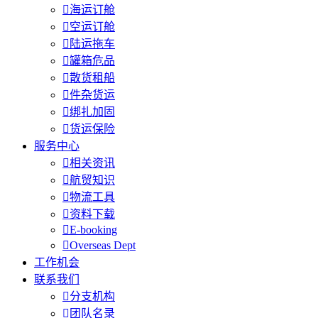

海运订舱

空运订舱

陆运拖车

罐箱危品

散货租船

件杂货运

绑扎加固

货运保险
服务中心

相关资讯

航贸知识

物流工具

资料下载

E-booking

Overseas Dept
工作机会
联系我们

分支机构

团队名录