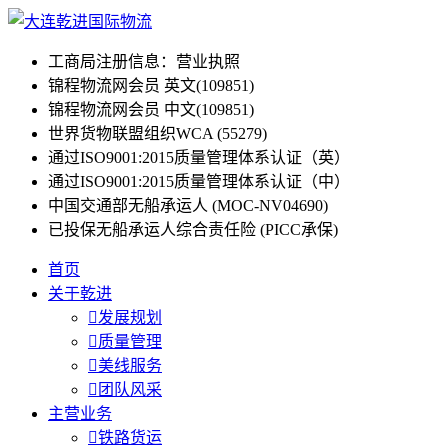
工商局注册信息：营业执照
锦程物流网会员 英文(109851)
锦程物流网会员 中文(109851)
世界货物联盟组织WCA (55279)
通过ISO9001:2015质量管理体系认证（英）
通过ISO9001:2015质量管理体系认证（中）
中国交通部无船承运人 (MOC-NV04690)
已投保无船承运人综合责任险 (PICC承保)
首页
关于乾进

发展规划

质量管理

美线服务

团队风采
主营业务

铁路货运