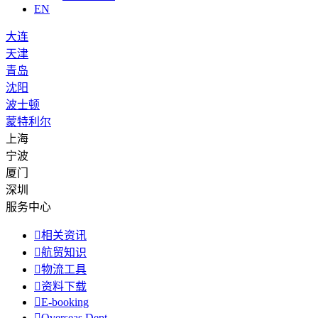
EN
大连
天津
青岛
沈阳
波士顿
蒙特利尔
上海
宁波
厦门
深圳
服务中心

相关资讯

航贸知识

物流工具

资料下载

E-booking

Overseas Dept