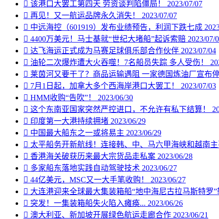

该港口大罢工第四天 劳资谈判陷僵局！
2023/07/07

再见！又一航运品牌永久消失！
2023/07/07

中远海控（601919）发布业绩预告，利润下跌七成
2023

4400万美元！马士基就“世纪大堵船”起诉索赔
2023/07/

达飞海运正式成为马赛足球俱乐部合作伙伴
2023/07/04

油轮二次爆炸遭大火吞噬！7名船员失踪 多人受伤！
20

莱茵河又要干了？商品运输遇阻 一家德国炼油厂宣布

7月1日起，加拿大多个西海岸港口大罢工！
2023/07/03

HMM收购“告吹”！
2023/06/30

这个东南亚国家突然严控进口，不允许有私下结算！
2

印度第一大港持续拥堵
2023/06/29

中国最大船东之一或将易主
2023/06/29

太平船务开新航线！连接韩、中、马六甲海峡和越南

香港海关破获历来最大宗货品走私案
2023/06/28

多家船东落地实践自动驾驶技术
2023/06/27

44亿美元，MSC又一大手笔收购！
2023/06/27

大连港迎来全球最大集装箱船“地中海尼古拉马斯特罗

突发！一集装箱船失火陷入瘫痪...
2023/06/26

澳大利亚、新加坡开展绿色航运走廊合作
2023/06/21