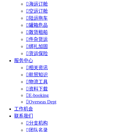

海运订舱

空运订舱

陆运拖车

罐箱危品

散货租船

件杂货运

绑扎加固

货运保险
服务中心

相关资讯

航贸知识

物流工具

资料下载

E-booking

Overseas Dept
工作机会
联系我们

分支机构

团队名录