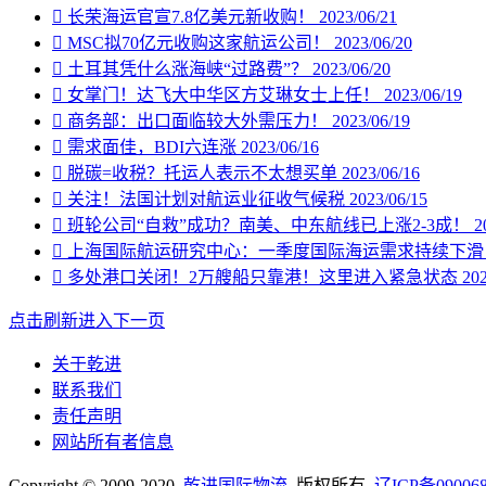

长荣海运官宣7.8亿美元新收购！
2023/06/21

MSC拟70亿元收购这家航运公司！
2023/06/20

土耳其凭什么涨海峡“过路费”？
2023/06/20

女掌门！达飞大中华区方艾琳女士上任！
2023/06/19

商务部：出口面临较大外需压力！
2023/06/19

需求面佳，BDI六连涨
2023/06/16

脱碳=收税？托运人表示不太想买单
2023/06/16

关注！法国计划对航运业征收气候税
2023/06/15

班轮公司“自救”成功？南美、中东航线已上涨2-3成！
2

上海国际航运研究中心：一季度国际海运需求持续下

多处港口关闭！2万艘船只靠港！这里进入紧急状态
202
点击刷新进入下一页
关于乾进
联系我们
责任声明
网站所有者信息
Copyright © 2009-2020
乾进国际物流
版权所有
辽ICP备09006