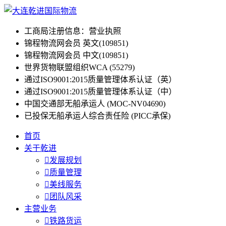
工商局注册信息：营业执照
锦程物流网会员 英文(109851)
锦程物流网会员 中文(109851)
世界货物联盟组织WCA (55279)
通过ISO9001:2015质量管理体系认证（英）
通过ISO9001:2015质量管理体系认证（中）
中国交通部无船承运人 (MOC-NV04690)
已投保无船承运人综合责任险 (PICC承保)
首页
关于乾进

发展规划

质量管理

美线服务

团队风采
主营业务

铁路货运