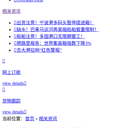
相关资讯

出货注意！宁波港多码头暂停提进箱！

缺水！巴拿马运河再紧缩船舶载重限制！

船舶注意！多国港口无限期罢工！

德路里报告：世界集装箱指数下降3%

吉大港拉响“红色警报”

网上订舱
view details


货物跟踪
view details

当前位置：
首页
»
相关资讯