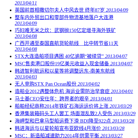
2013/04/11
英国前首相撒切尔夫人中风去世 终年87岁
2013/04/09
整车内外贸出口和零部件物流基地落户大连港
2013/04/09
巧妇难无米之炊：武钢抛150亿定增寻海外铁矿
2013/04/08
广西开通至泰国直航货轮航线 比中转节省11天
2013/04/08
STX大连造船项目遇困 40亿逾期“被续贷”
2013/04/07
MSC售卖港口股份19亿美元收益入现金储备
2013/04/07
韩进智利航运和以星等将调整远东-南美东航线
2013/04/03
无人竞购STX Pan Ocean股份
2013/04/02
造船业2012遇整体危机 海运业需防治早衰症
2013/04/01
马士基CEO安仕年：跨界者的艰辛
2013/04/01
船舶经纪商称2014年铁矿石海运运价将上涨
2013/03/29
香港集装箱码头工人罢工 场面混乱致2人受伤
2013/03/29
海岬型和巴拿马型船运费下滑 BDI降至922点
2013/03/28
韩进海运与以星轮船宣布亚欧线4月涨价
2013/03/28
MSC：新造船减速助力2014年供需平衡
2013/03/27