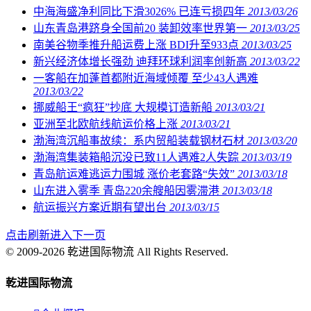
中海海盛净利同比下滑3026% 已连亏损四年
2013/03/26
山东青岛港跻身全国前20 装卸效率世界第一
2013/03/25
南美谷物季推升船运费上涨 BDI升至933点
2013/03/25
新兴经济体增长强劲 迪拜环球利润率创新高
2013/03/22
一客船在加蓬首都附近海域倾覆 至少43人遇难
2013/03/22
挪威船王“疯狂”抄底 大规模订造新船
2013/03/21
亚洲至北欧航线航运价格上涨
2013/03/21
渤海湾沉船事故续：系内贸船装载钢材石材
2013/03/20
渤海湾集装箱船沉没已致11人遇难2人失踪
2013/03/19
青岛航运难逃运力围城 涨价老套路“失效”
2013/03/18
山东进入雾季 青岛220余艘船因雾滞港
2013/03/18
航运振兴方案近期有望出台
2013/03/15
点击刷新进入下一页
© 2009-2026 乾进国际物流 All Rights Reserved.
乾进国际物流