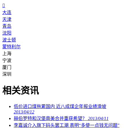

大连
天津
青岛
沈阳
波士顿
蒙特利尔
上海
宁波
厦门
深圳
相关资讯
低价进口煤拖累国内 近八成煤企年报业绩滑坡
2013/04/12
赫伯罗特和汉堡南美合并重获希望？
2013/04/11
李嘉诚介入旗下码头罢工潮 表明“多使一点钱无问题”