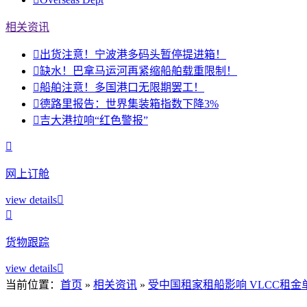
相关资讯

出货注意！宁波港多码头暂停提进箱！

缺水！巴拿马运河再紧缩船舶载重限制！

船舶注意！多国港口无限期罢工！

德路里报告：世界集装箱指数下降3%

吉大港拉响“红色警报”

网上订舱
view details


货物跟踪
view details

当前位置：
首页
»
相关资讯
»
受中国租家租船影响 VLCC租