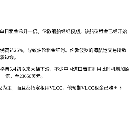
周三单日租金急升一倍。伦敦船舶经纪预期，该船型租金已经开始
比例高达25%，导致油轮租金狂泻。伦敦波罗的海航运交易所数
崩溃边缘。
格自5月初以来大幅下滑，不少中国进口商正利用此时机增加原
倍，至23656美元。
主，而且都指定租用VLCC，他预期VLCC租金已难再下