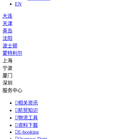
EN
大连
天津
青岛
沈阳
波士顿
蒙特利尔
上海
宁波
厦门
深圳
服务中心

相关资讯

航贸知识

物流工具

资料下载

E-booking

Overseas Dept