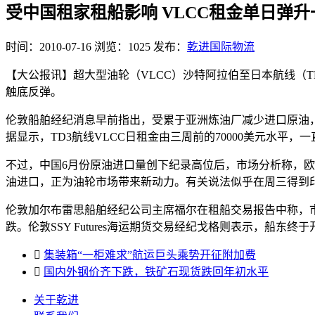
受中国租家租船影响 VLCC租金单日弹升
时间：2010-07-16
浏览：1025
发布：
乾进国际物流
【大公报讯】超大型油轮（VLCC）沙特阿拉伯至日本航线（
触底反弹。
伦敦船舶经纪消息早前指出，受累于亚洲炼油厂减少进口原油，7
据显示，TD3航线VLCC日租金由三周前的70000美元水平，
不过，中国6月份原油进口量创下纪录高位后，市场分析称，
油进口，正为油轮市场带来新动力。有关说法似乎在周三得到印证
伦敦加尔布雷思船舶经纪公司主席福尔在租船交易报告中称，市
跌。伦敦SSY Futures海运期货交易经纪戈格则表示，船

集装箱“一柜难求”航运巨头乘势开征附加费

国内外钢价齐下跌，铁矿石现货跌回年初水平
关于乾进