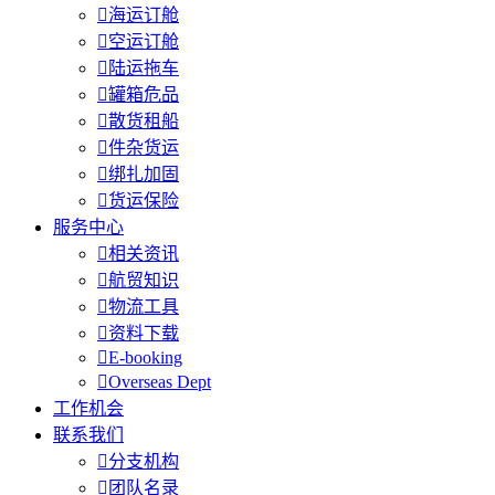

海运订舱

空运订舱

陆运拖车

罐箱危品

散货租船

件杂货运

绑扎加固

货运保险
服务中心

相关资讯

航贸知识

物流工具

资料下载

E-booking

Overseas Dept
工作机会
联系我们

分支机构

团队名录