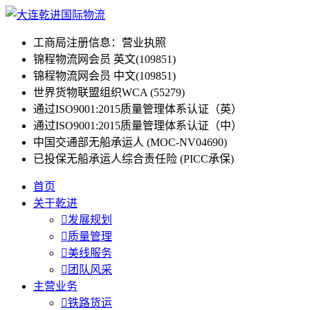
工商局注册信息：营业执照
锦程物流网会员 英文(109851)
锦程物流网会员 中文(109851)
世界货物联盟组织WCA (55279)
通过ISO9001:2015质量管理体系认证（英）
通过ISO9001:2015质量管理体系认证（中）
中国交通部无船承运人 (MOC-NV04690)
已投保无船承运人综合责任险 (PICC承保)
首页
关于乾进

发展规划

质量管理

美线服务

团队风采
主营业务

铁路货运