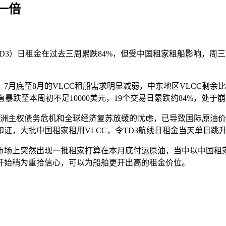
一倍
TD3）日租金在过去三周累跌84%，但受中国租家租船影响，
月底至8月的VLCC租船需求明显减弱，中东地区VLCC剩余
一直暴跌至本周初不足10000美元，19个交易日累跌约84%，处于
欧洲主权债务危机和全球经济复苏放缓的忧虑，已导致国际原油价
，大批中国租家租用VLCC，令TD3航线日租金当天单日跳升一
场上突然出现一批租家打算在本月底付运原油，当中以中国租家为
东终于开始稍为重拾信心，可以为船舶更开出高的租金价位。