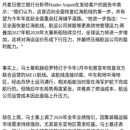
丹麦日德兰银行分析师Haider Anjum在发给客户的报告中表
示：“我们认为，这是迈向全面恢复红海航线的第一步，并有
望为今年年底前全面重返红海铺平道路。”他进一步指出：“一
旦全面恢复红海航线，航运公司将能够更高效地管理运力;再
叠加2027年和2028年大量新船陆续交付，全球运力将进一步增
加，这将对海运运价形成下行压力，并最终压缩航运公司的盈
利能力。”
事实上，马士基和赫伯罗特已于今年2月中旬曾宣布恢复双方
联合运营的ME11航线。该航线连接印度、中东和地中海地
区，经由苏伊士运河通行，相关船舶当时是在海军护航下完成
航行的。但随后中东局势再度紧张，并推高了燃油成本，航运
公司运营成本因此面临上升压力。
就在上周，马士基上调了2026年全年业绩指引，因集装箱运输
市场需求持续强劲，尤其是东亚地区需求旺盛。马士基还表