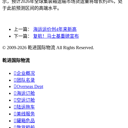
示，预计2026年全球集装箱运输市场货运量将增长约4%，处
于此前预测区间的高端水平。
上一篇：
海运运价创4年来新高
下一篇：
复航！马士基重磅宣布
© 2009-2026 乾进国际物流 All Rights Reserved.
乾进国际物流

企业概况

团队名录

Overseas Dept

海运订舱

空运订舱

陆运拖车

美线服务

罐箱危品

散货租船