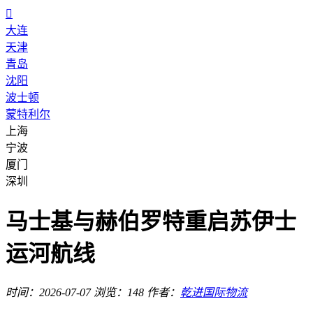

大连
天津
青岛
沈阳
波士顿
蒙特利尔
上海
宁波
厦门
深圳
马士基与赫伯罗特重启苏伊士
运河航线
时间：2026-07-07
浏览：148
作者：
乾进国际物流