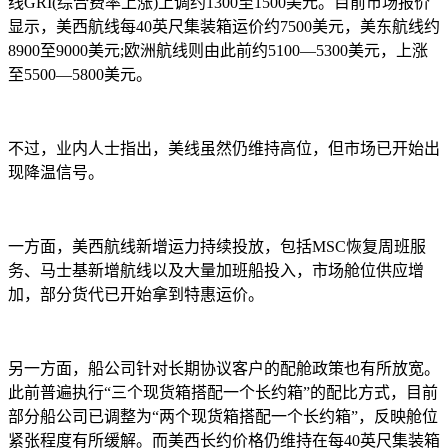
线GRI(综合费率上涨)上调约1300至1500美元。目前市场报价
显示，美西航线每40英尺集装箱运价约7500美元，美东航线约
8900至9000美元;欧洲航线则由此前约5100—5300美元，上涨
至5500—5800美元。
不过，业内人士指出，美线虽然仍维持高位，但市场已开始出
现降温信号。
一方面，美西航线新增运力持续投放，包括MSC恢复周班服
务、马士基新增航线以及大量加班船投入，市场舱位供应增
加，部分货代已开始拿到特惠运价。
另一方面，船公司针对长期协议客户的配舱政策也有所放宽。
此前普遍执行“三个现货箱搭配一个长约箱”的配比方式，目前
部分船公司已调整为“两个现货箱搭配一个长约箱”，反映舱位
紧张程度有所缓解。而美西长约价格仍维持在每40英尺集装箱