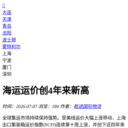

大连
天津
青岛
沈阳
波士顿
蒙特利尔
上海
宁波
厦门
深圳
海运运价创4年来新高
时间：2026-07-07
浏览：184
作者：
乾进国际物流
全球集运市场持续保持强势。受美线运价大幅上涨带动，上海
出口集装箱运价指数(SCFI)连续第十周上涨，并创下近四年来