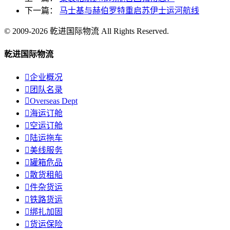
下一篇：
马士基与赫伯罗特重启苏伊士运河航线
© 2009-2026 乾进国际物流 All Rights Reserved.
乾进国际物流

企业概况

团队名录

Overseas Dept

海运订舱

空运订舱

陆运拖车

美线服务

罐箱危品

散货租船

件杂货运

铁路货运

绑扎加固

货运保险