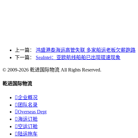
上一篇：
鸿盛港泰海运高管失联 多家船运老板欠薪跑路
下一篇：
SeaIntel：亚欧航线船舶已出现提速现象
© 2009-2026 乾进国际物流 All Rights Reserved.
乾进国际物流

企业概况

团队名录

Overseas Dept

海运订舱

空运订舱

陆运拖车