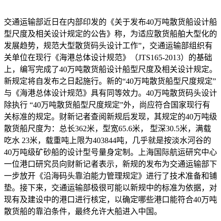
交通运输部近日在内部印发的《关于发布40万吨散货船设计船
型尺度及相关设计规定的公告》称，为适应散货船舶大型化的
发展趋势，规范大型散货码头设计工作”，交通运输部组织有
关单位在现行《海港总体设计规范》（JTS165-2013）的基础
上，编写完成了40万吨散货船设计船型尺度及相关设计规定。
新规定将自发布之日起施行。新的“40万吨散货船型尺度规定”
与《海港总体设计规范》具有同等效力。40万吨散货码头设计
除执行 “40万吨散货船型尺度规定”外，尚应符合国家现行有
关标准的规定。财新记者查阅新规后发现，其规定的40万吨级
散货船尺度为：总长362米，型宽65.6米， 型深30.5米，满载
吃水 23米，载重吨上限为403844吨，几乎就是按淡水河谷的
40万吨级矿砂船的设计型号量身定制。上海国际航运研究中心
一位港口研究员向财新记者表示，新规的发布为交通运输部下
一步放开《沿海码头靠泊能力管理规定》进行了技术准备和铺
垫。接下来，交通运输部极很可能以新规中的标准为依据，对
现有及建设中的港口进行核定，以确定哪些港口能符合40万吨
散货船的靠泊条件，最终允许大船进入中国。