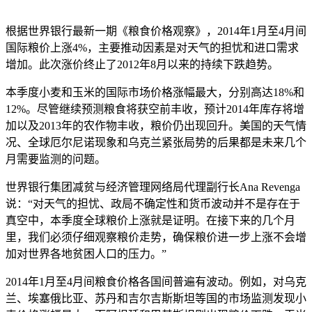
根据世界银行最新一期《粮食价格观察》，2014年1月至4月间
国际粮价上涨4%，主要推动因素是对天气的担忧和进口需求
增加。此次涨价终止了2012年8月以来的持续下跌趋势。
本季度小麦和玉米的国际市场价格涨幅最大，分别高达18%和
12%。尽管继续预测粮食将获空前丰收，预计2014年库存将增
加以及2013年的农作物丰收，粮价仍出现回升。美国的天气情
况、全球厄尔尼诺现象和乌克兰紧张局势的后果都是未来几个
月需要监测的问题。
世界银行集团减贫与经济管理网络局代理副行长Ana Revenga
说：“对天气的担忧、政局不确定性和货币波动并不是存在于
真空中，本季度全球粮价上涨就是证明。在接下来的几个月
里，我们必须仔细观察粮价走势，确保粮价进一步上涨不会增
加对世界各地贫困人口的压力。”
2014年1月至4月间粮食价格各国间普遍有波动。例如，对乌克
兰、埃塞俄比亚、苏丹和吉尔吉斯斯坦等国的市场监测发现小