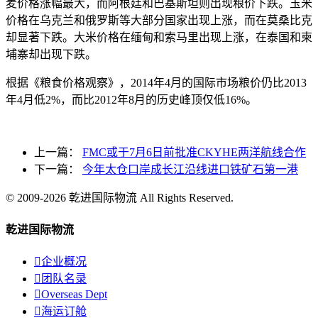
麦价格涨幅最大，而阿根廷和巴基斯坦则出现粮价下跌。玉米
价格在乌克兰和俄罗斯等大部分国家出现上涨，而在莫桑比克
却显著下跌。大米价格在缅甸和索马里出现上涨，在泰国和柬
埔寨却出现下跌。
根据《粮食价格观察》，2014年4月的国际市场粮价仍比2013
年4月低2%，而比2012年8月的历史峰顶仅低16%。
上一篇：
FMC或于7月6日前批准CKYHE两洋航线合作
下一篇：
今年太仓口岸成长江沿线进口铁矿石第一港
© 2009-2026 乾进国际物流 All Rights Reserved.
乾进国际物流

企业概况

团队名录

Overseas Dept

海运订舱