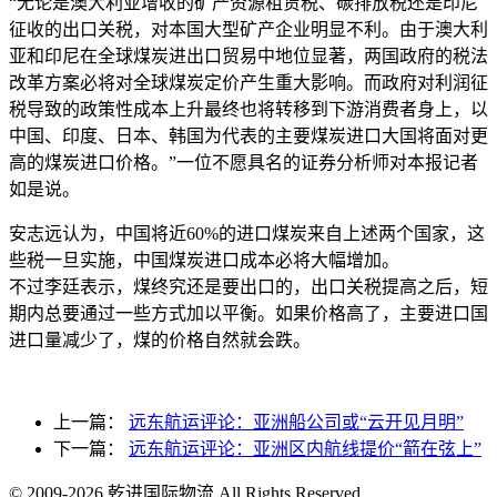
“无论是澳大利亚增收的矿产资源租赁税、碳排放税还是印尼
征收的出口关税，对本国大型矿产企业明显不利。由于澳大利
亚和印尼在全球煤炭进出口贸易中地位显著，两国政府的税法
改革方案必将对全球煤炭定价产生重大影响。而政府对利润征
税导致的政策性成本上升最终也将转移到下游消费者身上，以
中国、印度、日本、韩国为代表的主要煤炭进口大国将面对更
高的煤炭进口价格。”一位不愿具名的证券分析师对本报记者
如是说。
安志远认为，中国将近60%的进口煤炭来自上述两个国家，这
些税一旦实施，中国煤炭进口成本必将大幅增加。
不过李廷表示，煤终究还是要出口的，出口关税提高之后，短
期内总要通过一些方式加以平衡。如果价格高了，主要进口国
进口量减少了，煤的价格自然就会跌。
上一篇：
远东航运评论：亚洲船公司或“云开见月明”
下一篇：
远东航运评论：亚洲区内航线提价“箭在弦上”
© 2009-2026 乾进国际物流 All Rights Reserved.