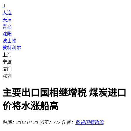

大连
天津
青岛
沈阳
波士顿
蒙特利尔
上海
宁波
厦门
深圳
主要出口国相继增税 煤炭进口
价将水涨船高
时间：2012-04-20
浏览：772
作者：
乾进国际物流