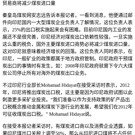
贸易商将减少煤炭进口量
秦皇岛煤炭网安志远告诉本报记者，一看到消息，他便通过邮
件向印尼国内一大型煤炭企业负责人了解情况，这位负责人表
示，25%的出口税实施起来会有困难。目前印尼国内工业的发
展还不是很完善，印尼经济对煤炭出口依赖性较强，一旦实施
这么重的税负，国外主要煤炭进口商势必将减少煤炭进口量，
这对印尼就意味着经济增长的回落。这位负责人同时表示，在
印尼，一般矿业的政策都属于地方政府管制。印尼政府干预煤
炭出口的事情时有发生，如：2008年印尼政府就曾下令六大煤
炭公司停止所有对海外的煤炭出口业务。
不过印尼行业部长Mohamad Hidayat在接受采访时表示，2012
年，印尼将推出煤炭出口税，这主要是因为印尼政府试图以此
刺激更多采矿业投资。“我们准备以作为支持政策的矿产品出
口税概念推动金属和煤炭下游行业的发展，希望我们在2012年
可征收煤炭出口税。” Mohamad Hidayat说。
在接受本报记者采访时，有煤炭进口商以及消费企业透露，如
果印尼煤出口关税上调至50%，那么从印尼进口煤将不占任何