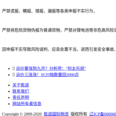
严禁谎报、瞒报、错报、漏报等各类申报不实行为，
严禁将危险货物伪报为普通货物，严禁对锂电池等非危高风险
因申报不实导致风险误判、应急处置不当，进而引发安全事故

运价要涨到九月？分析师：“别太乐观”

运价三连涨！SCFI指数重回2000点
关于乾进
联系我们
责任声明
网站所有者信息
Copyright © 2009-2020
乾进国际物流
版权所有
辽ICP备09006