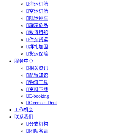

海运订舱

空运订舱

陆运拖车

罐箱危品

散货租船

件杂货运

绑扎加固

货运保险
服务中心

相关资讯

航贸知识

物流工具

资料下载

E-booking

Overseas Dept
工作机会
联系我们

分支机构

团队名录