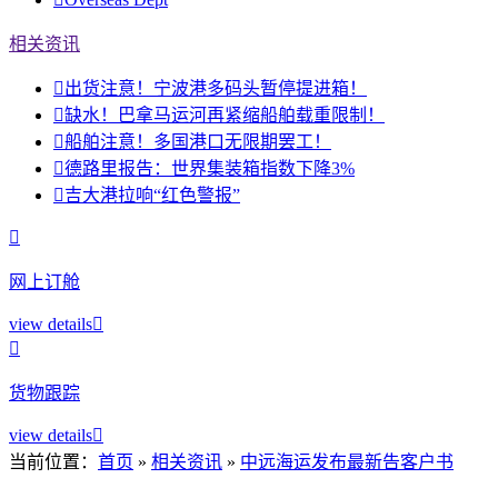
相关资讯

出货注意！宁波港多码头暂停提进箱！

缺水！巴拿马运河再紧缩船舶载重限制！

船舶注意！多国港口无限期罢工！

德路里报告：世界集装箱指数下降3%

吉大港拉响“红色警报”

网上订舱
view details


货物跟踪
view details

当前位置：
首页
»
相关资讯
»
中远海运发布最新告客户书