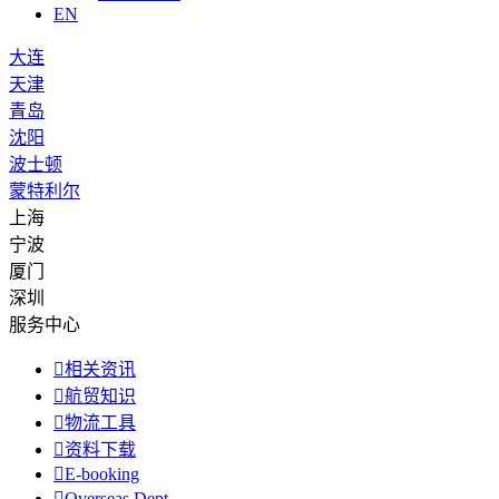
EN
大连
天津
青岛
沈阳
波士顿
蒙特利尔
上海
宁波
厦门
深圳
服务中心

相关资讯

航贸知识

物流工具

资料下载

E-booking

Overseas Dept