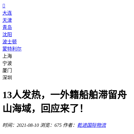

大连
天津
青岛
沈阳
波士顿
蒙特利尔
上海
宁波
厦门
深圳
13人发热，一外籍船舶滞留舟
山海域，回应来了！
时间：2021-08-10
浏览：675
作者：
乾进国际物流