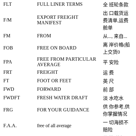
FLT
FULL LINER TERMS
全 班轮条款
出 口载货运
EXPORT FREIGHT
F/M
费清单,运费
MANIFEST
舱单
FM
FROM
从..., 来自...
离 岸价格(船
FOB
FREE ON BOARD
上交货0
FREE FROM PARTICULAR
FPA
平 安险
AVERAGE
FRT
FREIGHT
运 费
FT
FOOT OR FEET
英 尺
FWD
FORWARD
前 部
FWDFT
FRESH WATER DRAFT
淡 水吃水
供 你参考,供
FRG
FOR YOUR GUIDANCE
你掌握情况
一 切海损不
F.A.A.
free of all average
赔险