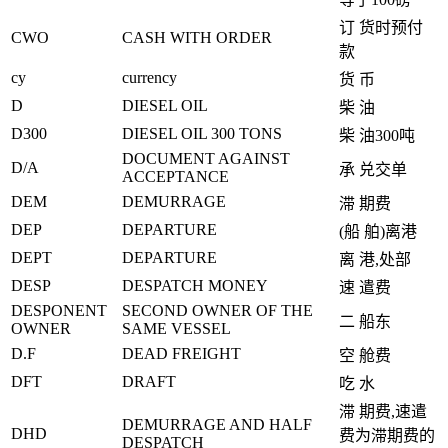
订 货时预付
CWO
CASH WITH ORDER
款
cy
currency
货 币
D
DIESEL OIL
柴 油
D300
DIESEL OIL 300 TONS
柴 油300吨
DOCUMENT AGAINST
D/A
承 兑交单
ACCEPTANCE
DEM
DEMURRAGE
滞 期费
DEP
DEPARTURE
(船 舶)离港
DEPT
DEPARTURE
离 港,处部
DESP
DESPATCH MONEY
速 遣费
DESPONENT
SECOND OWNER OF THE
二 船东
OWNER
SAME VESSEL
D.F
DEAD FREIGHT
空 舱费
DFT
DRAFT
吃 水
滞 期费,速遣
DEMURRAGE AND HALF
DHD
费为滞期费的
DESPATCH