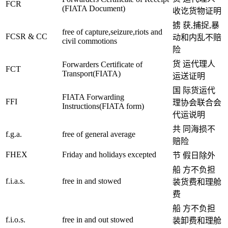
FCR
(FIATA Document)
收讫货物证明
掳 获,捕捉,暴
free of capture,seizure,riots and
FCSR & CC
动和内乱不赔
civil commotions
险
货 运代理人
Forwarders Certificate of
FCT
Transport(FIATA)
运送证明
国 际货运代
FIATA Forwarding
FFI
理协会联合会
Instructions(FIATA form)
代运说明
共 同海损不
f.g.a.
free of general average
赔险
FHEX
Friday and holidays excepted
节 假日除外
船 方不负担
f.i.a.s.
free in and stowed
装货费和理舱
费
船 方不负担
f.i.o.s.
free in and out stowed
装卸费和理舱