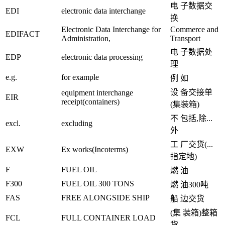
电 子数据交
EDI
electronic data interchange
换
Electronic Data Interchange for
Commerce and
EDIFACT
Administration,
Transport
电 子数据处
EDP
electronic data processing
理
e.g.
for example
例 如
设 备交接单
equipment interchange
EIR
receipt(containers)
(集装箱)
不 包括,除...
excl.
excluding
外
工 厂交货(...
EXW
Ex works(Incoterms)
指定地)
F
FUEL OIL
燃 油
F300
FUEL OIL 300 TONS
燃 油300吨
FAS
FREE ALONGSIDE SHIP
船 边交货
(集 装箱)整箱
FCL
FULL CONTAINER LOAD
货