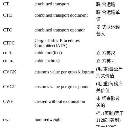
CT
combined transport
联 合运输
联 合运输单
CTD
combined transport document
证
多 式联运经
CTO
combined transport operator
营人
Cargo Traffic Procedures
CTPC
Committee(IATA)
cu.ft.
cubic foot(feet)
立 方英尺
cu.in.
cubic inch(es)
立 方英寸
(毛 重)每公斤
CVGK
customs value per gross kilogram
海关价值
(毛 重)每磅海
CVGP
customs value per gross pound
关价值
未 经查验过
CWE
cleared without examination
关的
担, (英制)等于
cwt
hundredweight
112磅,(美制)
等于100磅