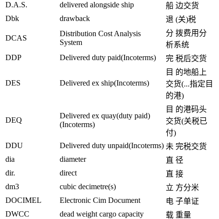
D.A.S.
delivered alongside ship
船 边交货
Dbk
drawback
退 (关)税
分 拨费用分
Distribution Cost Analysis
DCAS
System
析系统
DDP
Delivered duty paid(Incoterms)
完 税后交货
目 的地船上
DES
Delivered ex ship(Incoterms)
交货(...指定目
的港)
目 的港码头
Delivered ex quay(duty paid)
DEQ
交货(关税已
(Incoterms)
付)
DDU
Delivered duty unpaid(Incoterms)
未 完税交货
dia
diameter
直 径
dir.
direct
直 接
dm3
cubic decimetre(s)
立 方分米
DOCIMEL
Electronic Cim Document
电 子单证
DWCC
dead weight cargo capacity
载 重量