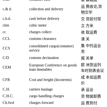
运 费收讫,货
c.& d.
collection and delivery
物交毕
c.b.d.
cash before delivery
交 货前付现
cbm
cubic meter
立 方米
cc
charges collect
收 取运费
CCL
customs clearance
清 关
集 中托运业
consolidated cargo(container)
CCS
service
务
C/D
customs declaration
报 关单
欧 洲货运列
European Conference on goods
CEM
train timetables
车时刻表会议
成 本加运费
CFR
Cost and freight (Incoterms)
价
C.H.
carriers haulage
承 运业
C.H.C.
cargo handling charges
货 物装卸费
Ch.fwd
charges forward
运 费到付