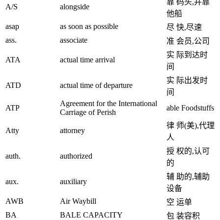
靠 码头,并靠
A/S
alongside
他船
asap
as soon as possible
尽 快,尽速
ass.
associate
准 会员,公司
实 际到达时
ATA
actual time arrival
间
实 际出发时
ATD
actual time of departure
间
Agreement for the International
ATP
able Foodstuffs
Carriage of Perish
律 师(美),代理
Atty
attorney
人
授 权的,认可
auth.
authorized
的
辅 助的,辅助
aux.
auxiliary
设备
AWB
Air Waybill
空 运单
BA
BALE CAPACITY
包 装容积