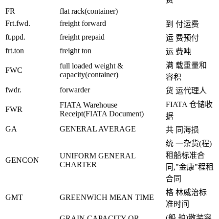
FR
flat rack(container)
Frt.fwd.
freight forward
到 付运费
ft.ppd.
freight prepaid
运 费预付
frt.ton
freight ton
运 费吨
满 载重量和
full loaded weight &
FWC
capacity(container)
容积
fwdr.
forwarder
货 运代理人
FIATA 仓储收
FIATA Warehouse
FWR
Receipt(FIATA Document)
据
GA
GENERAL AVERAGE
共 同海损
统 一杂货(程)
租船标准合
UNIFORM GENERAL
GENCON
CHARTER
同,"金康"程租
合同
格 林威治标
GMT
GREENWICH MEAN TIME
准时间
(船 舶)散装容
GRAIN CAPACITY OR