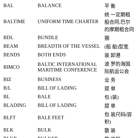
BAL
BALANCE
平 衡
统 一定期租
BALTIME
UNIFORM TIME CHARTER
船合同,巴尔
的摩期租合同
BDL
BUNDLE
捆
BEAM
BREADTH OF THE VESSEL
(船 舶)型宽
BENDS
BOTH ENDS
装 卸港
波 罗的海国
BALTIC INTERNATIONAL
BIMCO
MARITIME CONFERENCE
际航运公会
BIZ
BUSINESS
业 务
B/L
BILL OF LADING
提 单
BL
BALE
包 (装)
BLADING
BILL OF LADING
提 单
包 装尺码(容
BLFT
BALE FEET
积)
BLK
BULK
散 装