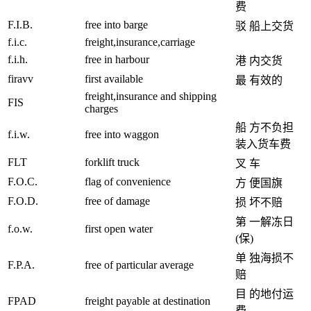
费
F.I.B.
free into barge
驳 船上交货
f.i.c.
freight,insurance,carriage
f.i.h.
free in harbour
港 内交货
firavv
first available
最 有效的
freight,insurance and shipping
FIS
charges
船 方不负担
f.i.w.
free into waggon
装入货车费
FLT
forklift truck
叉 车
F.O.C.
flag of convenience
方 便国旗
F.O.D.
free of damage
损 坏不赔
第 一解冻日
f.o.w.
first open water
(保)
单 独海损不
F.P.A.
free of particular average
赔
目 的地付运
FPAD
freight payable at destination
费