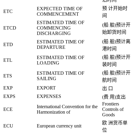
预 计开始时
EXPECTED TIME OF
ETC
COMMENCEMENT
间
ESTIMATED TIME OF
(船 舶)预计开
ETCD
COMMENCING
始卸货时间
DISCHARGING
(船 舶)预计离
ESTIMATED TIME OF
ETD
DEPARTURE
港时间
(船 舶)预计开
ESTIMATED TIME OF
ETL
LOADING
装时间
(船 舶)预计开
ESTIMATED TIME OF
ETS
SAILING
航时间
EXP
EXPORT
出 口
EXPS
EXPENSES
(费 用)支出
Frontiers
International Convention for the
ECE
Controls of
Harmonization of
Goods
欧 洲货币单
ECU
European currency unit
位