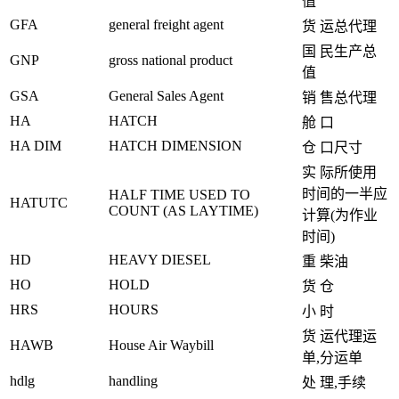
值
GFA
general freight agent
货 运总代理
国 民生产总
GNP
gross national product
值
GSA
General Sales Agent
销 售总代理
HA
HATCH
舱 口
HA DIM
HATCH DIMENSION
仓 口尺寸
实 际所使用
时间的一半应
HALF TIME USED TO
HATUTC
COUNT (AS LAYTIME)
计算(为作业
时间)
HD
HEAVY DIESEL
重 柴油
HO
HOLD
货 仓
HRS
HOURS
小 时
货 运代理运
HAWB
House Air Waybill
单,分运单
hdlg
handling
处 理,手续