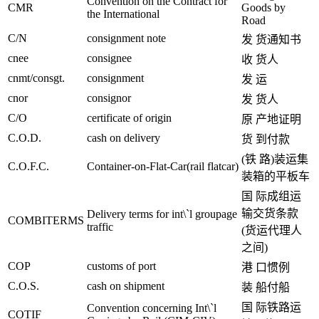
Convention on the Contract for
CMR
Goods by
the International
Road
C/N
consignment note
发 货通知书
cnee
consignee
收 货人
cnmt/consgt.
consignment
发 运
cnor
consignor
发 货人
C/O
certificate of origin
原 产地证明
C.O.D.
cash on delivery
货 到付款
(铁 路)装运集
C.O.F.C.
Container-on-Flat-Car(rail flatcar)
装箱的平板车
国 际成组运
输交货条款
Delivery terms for int\`l groupage
COMBITERMS
traffic
(货运代理人
之间)
COP
customs of port
港 口惯例
C.O.S.
cash on shipment
装 船付船
国 际铁路运
Convention concerning Int\`l
COTIF