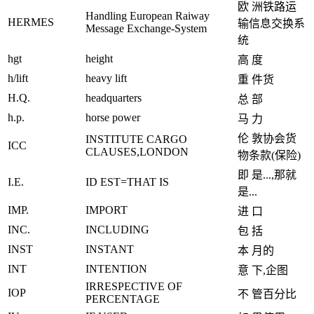
欧 洲铁路运
Handling European Raiway
HERMES
输信息交换系
Message Exchange-System
统
hgt
height
高 度
h/lift
heavy lift
重 件货
H.Q.
headquarters
总 部
h.p.
horse power
马 力
伦 敦协会货
INSTITUTE CARGO
ICC
CLAUSES,LONDON
物条款(保险)
即 是...,那就
I.E.
ID EST=THAT IS
是...
IMP.
IMPORT
进 口
INC.
INCLUDING
包 括
INST
INSTANT
本 月的
INT
INTENTION
意 下,企图
IRRESPECTIVE OF
IOP
不 管百分比
PERCENTAGE