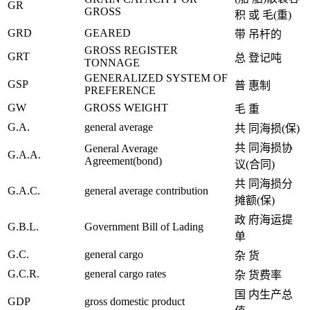
GR
GROSS
积 或 毛(重)
GRD
GEARED
带 吊杆的
GROSS REGISTER
GRT
总 登记吨
TONNAGE
GENERALIZED SYSTEM OF
GSP
普 惠制
PREFERENCE
GW
GROSS WEIGHT
毛 重
G.A.
general average
共 同海损(保)
共 同海损协
General Average
G.A.A.
Agreement(bond)
议(合同)
共 同海损分
G.A.C.
general average contribution
摊额(保)
政 府海运提
G.B.L.
Government Bill of Lading
单
G.C.
general cargo
杂 货
G.C.R.
general cargo rates
杂 货费率
国 内生产总
GDP
gross domestic product