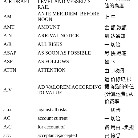
AIR DRAFT
LEVEL AND VESSEL\`S
弦的高度
RAIL
ANTE MERIDIEM=BEFORE
AM
上 午
NOON
AMT
AMOUNT
金 额,数额
A.N.
ARRIVAL NOTICE
到 达通知
A/R
ALL RISKS
一 切险
ASAP
AS SOON AS POSSIBLE
尽 快,尽速
ASF
AS FOLLOWS
如 下
ATTN
ATTENTION
由... 收阅
运 价标记,根
据商品的价值
AD VALOREM ACCORDING
A.V.
TO VALUE
(计算运费),从
价费率
a.a.r.
against all risks
一 切险
AC
account current
一 切险
A/C
for account of
费 用由...负担
acc.
acceptance;accepted
已 接受