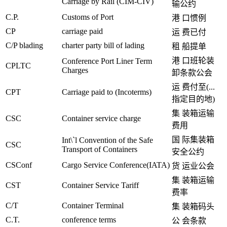
Carriage by Rail (CIM-CIV)
输公约
C.P.
Customs of Port
港 口惯例
CP
carriage paid
运 费已付
C/P blading
charter party bill of lading
租 船提单
港 口班轮装
Conference Port Liner Term
CPLTC
Charges
卸条款公会
运 费付至(...
CPT
Carriage paid to (Incoterms)
指定目的地)
集 装箱运输
CSC
Container service charge
费用
国 际集装箱
Int\`l Convention of the Safe
CSC
Transport of Containers
安全公约
CSConf
Cargo Service Conference(IATA)
货 运业公会
集 装箱运输
CST
Container Service Tariff
费率
C/T
Container Terminal
集 装箱码头
C.T.
conference terms
公 会条款