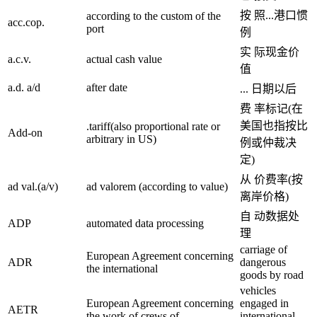
按 照...港口惯
according to the custom of the
acc.cop.
port
例
实 际现金价
a.c.v.
actual cash value
值
a.d. a/d
after date
... 日期以后
费 率标记(在
美国也指按比
.tariff(also proportional rate or
Add-on
arbitrary in US)
例或仲裁决
定)
从 价费率(按
ad val.(a/v)
ad valorem (according to value)
离岸价格)
自 动数据处
ADP
automated data processing
理
carriage of
European Agreement concerning
ADR
dangerous
the international
goods by road
vehicles
European Agreement concerning
engaged in
AETR
the work of crews of
international