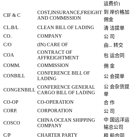
运费价)
到 岸价格加
COST,INSURANCE,FREIGHT
CIF & C
AND COMMISSION
佣金
CL.B/L
CLEAN BILL OF LADING
清 洁提单
CO.
COMPANY
公 司
C/O
(IN) CARE OF
由... 转交
CONTRACT OF
COA
包 运合同
AFFREIGHTMENT
COMM.
COMMISSION
佣 金
CONFERENCE BILL OF
CONBILL
公 会提单
LADING
公 会杂货提
CONFERENCE GENERAL
CONGENBILL
CARGO BILL OF LADING
单
CO-OP
CO-OPERATION
合 作
CORP.
CORPORATION
公 司
中 国远洋运
CHINA OCEAN SHIPPING
COSCO
COMPANY
输总公司
C/P
CHARTER PARTY
租 船合同