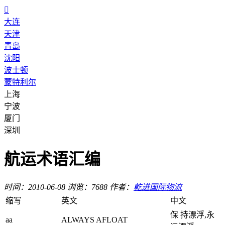

大连
天津
青岛
沈阳
波士顿
蒙特利尔
上海
宁波
厦门
深圳
航运术语汇编
时间：2010-06-08
浏览：7688
作者：
乾进国际物流
缩写
英文
中文
保 持漂浮,永
aa
ALWAYS AFLOAT