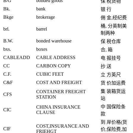
B/G
bonded goods
保 税货物
Bk.
bank
银 行
Bkge
brokerage
佣 金,经纪费
桶, 分英制美
brl.
barrel
制两种
B.W.
bonded warehouse
保 税仓库
bxs.
boxes
合, 箱
CABLEADD
CABLE ADDRESS
电 报挂号
CC
CARBON COPY
抄 送
C.F.
CUBIC FEET
立 方英尺
C&F
COST AND FREIGHT
货 价加运费
集 装箱货运
CONTAINER FREIGHT
CFS
STATION
站
中 国保险条
CHINA INSURANCE
CIC
CLAUSE
款
到 岸价格(货
COST,INSURANCE AND
CIF
价,保险费,加
FRIEHGT