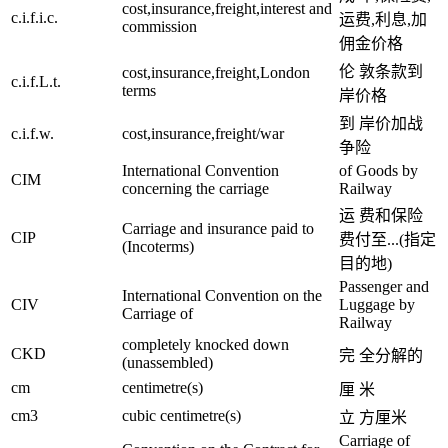
cost,insurance,freight,interest and
c.i.f.i.c.
运费,利息,加
commission
佣金价格
伦 敦条款到
cost,insurance,freight,London
c.i.f.L.t.
terms
岸价格
到 岸价加战
c.i.f.w.
cost,insurance,freight/war
争险
International Convention
of Goods by
CIM
concerning the carriage
Railway
运 费和保险
Carriage and insurance paid to
CIP
费付至...(指定
(Incoterms)
目的地)
Passenger and
International Convention on the
CIV
Luggage by
Carriage of
Railway
completely knocked down
CKD
完 全分解的
(unassembled)
cm
centimetre(s)
厘 米
cm3
cubic centimetre(s)
立 方厘米
Carriage of