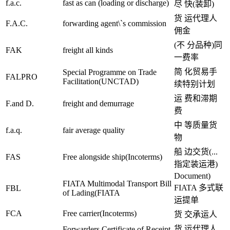
f.a.c.
fast as can (loading or discharge)
尽 快(装卸)
货 运代理人
F.A.C.
forwarding agent\`s commission
佣金
(不 分品种)同
FAK
freight all kinds
一费率
简 化贸易手
Special Programme on Trade
FALPRO
Facilitation(UNCTAD)
续特别计划
运 费和滞期
F.and D.
freight and demurrage
费
中 等质量货
f.a.q.
fair average quality
物
船 边交货(...
FAS
Free alongside ship(Incoterms)
指定装运港)
Document)
FIATA Multimodal Transport Bill
FIATA 多式联
FBL
of Lading(FIATA
运提单
FCA
Free carrier(Incoterms)
货 交承运人
货 运代理人
Forwarders Certificate of Receipt