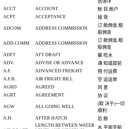
远漂浮
ACCT
ACCOUNT
帐 目,帐户
ACPT
ACCEPTANCE
接 受
订 舱佣金,租
ADCOM
ADDRESS COMMISSION
船佣金
订 舱佣金,租
ADD.COMM
ADDRESS COMMISSION
船佣金
ADFT
AFT DRAFT
艉 吃水
ADV.
ADVISE OR ADVANCE
通 知或提前
A.F.
ADVANCED FREIGHT
预 付运费
A.F.B.
AIR FRIGHT BILL
空 运运单
AGRD
AGREED
同 意
AGRT
AGREEMENT
协 议
(取 决于)一切
AGW
ALL GOING WELL
顺利
A.H.
AFTER HATCH
后 舱
LENGTH BETWEEN WATER
水 平面至船