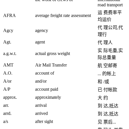
road transport
运 费费率平
AFRA
average freight rate assessment
均运价
代 理公司,代
Agcy
agency
理行
Agt.
agent
代 理人
实 际毛重,实
a.g.w.t.
actual gross weight
际总重量
AMT
Air Mail Transfer
航 空邮寄
A.O.
account of
... 的帐上
A/or
and/or
和 /或
A/P
account paid
已 付帐款
approx.
approximately
大 约
arr.
arrival
到 达,抵达
arrd.
arrived
到 达,抵达
a/s
after sight
见 票后...