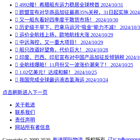

4992艘！希腊船东运力稳居全球榜首
2024/10/31

欧盟宣布对华商品加征最高35%关税，31日起实施
2024

又一船东看好四季度干散货市场！
2024/10/30

历史级干旱下，巴拿马运河“吸金”能力不减！
2024/10/

运价全航线上扬，欧地航线大涨
2024/10/29

中远海控，又一重大项目！
2024/10/29

船只改道好望角，代价巨大！
2024/10/28

印度、巴西、印尼宣布对中国产品加征反倾销税
2024/1

全航线爆舱！11月份又一波涨价潮来了！
2024/10/25

1.02亿美元！达成和解！
2024/10/25

我国完成全球最远液态氢海运
2024/10/24
点击刷新进入下一页
关于乾进
联系我们
责任声明
网站所有者信息
Copyright © 2009-2020
乾进国际物流
版权所有
辽ICP备09006