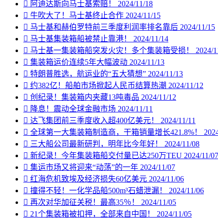

阿迪达斯向马士基索赔！
2024/11/18

牛吹大了！马士基终止合作
2024/11/15

马士基和赫伯罗特前三季度利润率排名靠后
2024/11/15

马士基集装箱船被禁止靠港！
2024/11/14

马士基一集装箱船突发火灾！多个集装箱受损！
2024/1

集装箱运价连续5年大幅波动
2024/11/13

特朗普胜选，航运业的“五大猜想”
2024/11/13

约382亿！船舶市场掀起人民币结算热潮
2024/11/12

创纪录！集装箱内夹藏13吨毒品
2024/11/12

降息！震动全球金融市场
2024/11/11

达飞集团前三季度收入超400亿美元！
2024/11/11

全球第一大集装箱制造商，干箱销量增长421.8%！
2024

三大船公司最新研判，明年比今年好！
2024/11/08

新纪录！今年集装箱船交付量已达250万TEU
2024/11/0

集运市场又将迎来“动荡”的一年
2024/11/07

红海危机致埃及经济损失60亿美元
2024/11/06

撞得不轻！一化学品船500m³石蜡泄漏！
2024/11/06

再次对华加征关税！最高35％！
2024/11/05

21个集装箱被扣押，全部来自中国！
2024/11/05