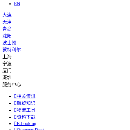
EN
大连
天津
青岛
沈阳
波士顿
蒙特利尔
上海
宁波
厦门
深圳
服务中心

相关资讯

航贸知识

物流工具

资料下载

E-booking

Overseas Dept