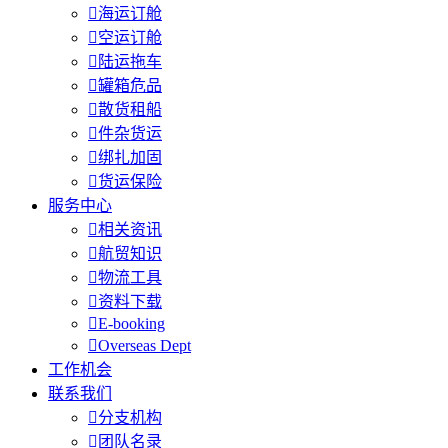

海运订舱

空运订舱

陆运拖车

罐箱危品

散货租船

件杂货运

绑扎加固

货运保险
服务中心

相关资讯

航贸知识

物流工具

资料下载

E-booking

Overseas Dept
工作机会
联系我们

分支机构

团队名录