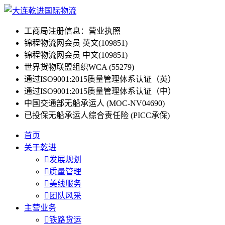
工商局注册信息：营业执照
锦程物流网会员 英文(109851)
锦程物流网会员 中文(109851)
世界货物联盟组织WCA (55279)
通过ISO9001:2015质量管理体系认证（英）
通过ISO9001:2015质量管理体系认证（中）
中国交通部无船承运人 (MOC-NV04690)
已投保无船承运人综合责任险 (PICC承保)
首页
关于乾进

发展规划

质量管理

美线服务

团队风采
主营业务

铁路货运