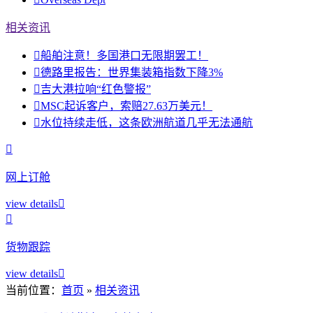
相关资讯

船舶注意！多国港口无限期罢工！

德路里报告：世界集装箱指数下降3%

吉大港拉响“红色警报”

MSC起诉客户，索赔27.63万美元！

水位持续走低，这条欧洲航道几乎无法通航

网上订舱
view details


货物跟踪
view details

当前位置：
首页
»
相关资讯