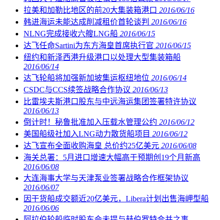
拉美和加勒比地区的前20大集装箱港口
2016/06/16
韩进海运未能达成削减租价首轮谈判
2016/06/16
NLNG完成接收六艘LNG船
2016/06/15
达飞任命Sartini为东方海皇首席执行官
2016/06/15
纽约和新泽西港升级港口以处理大型集装箱船
2016/06/14
达飞轮船将加强新加坡集运枢纽地位
2016/06/14
CSDC与CCS续签战略合作协议
2016/06/13
比雷埃夫斯港口股东与中远海运集团签署特许协议
2016/06/13
倒计时！秘鲁批准加入压载水管理公约
2016/06/12
美国船级社加入LNG动力散货船项目
2016/06/12
达飞宣布全面收购海皇 总价约25亿美元
2016/06/08
海关总署：5月进口增速大幅高于预期创19个月新高
2016/06/08
大连海事大学与天津泵业签署战略合作框架协议
2016/06/07
因干货船成交额近20亿美元，Libera计划出售海岬型船
2016/06/06
阿拉伯轮船临时股东会未提与赫伯罗特合并之事