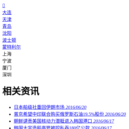

大连
天津
青岛
沈阳
波士顿
蒙特利尔
上海
宁波
厦门
深圳
相关资讯
日本船级社重回伊朗市场
2016/06/20
普京希望中印联合购买俄罗斯石油19.5%股份
2016/06/20
朝鲜谴责美国核动力潜艇进入韩国港口
2016/06/17
韩国大宇造船高管被控私吞180亿公款
2016/06/17