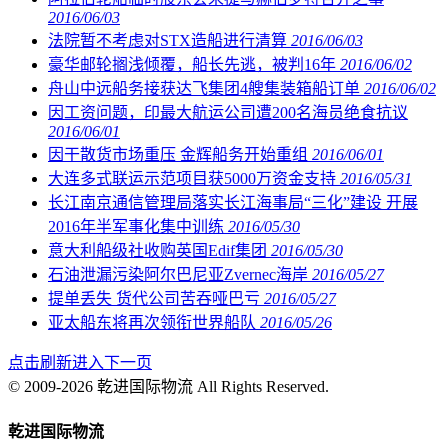
2016/06/03
法院暂不考虑对STX造船进行清算
2016/06/03
豪华邮轮搁浅倾覆，船长先逃，被判16年
2016/06/02
舟山中远船务接获达飞集团4艘集装箱船订单
2016/06/02
因工资问题，印最大航运公司遭200名海员绝食抗议
2016/06/01
因干散货市场重压 金辉船务开始重组
2016/06/01
大连多式联运示范项目获5000万资金支持
2016/05/31
长江南京通信管理局落实长江海事局“三化”建设 开展
2016年半军事化集中训练
2016/05/30
意大利船级社收购英国Edif集团
2016/05/30
石油泄漏污染阿尔巴尼亚Zvernec海岸
2016/05/27
提单丢失 货代公司苦吞哑巴亏
2016/05/27
亚太船东将再次领衔世界船队
2016/05/26
点击刷新进入下一页
© 2009-2026 乾进国际物流 All Rights Reserved.
乾进国际物流